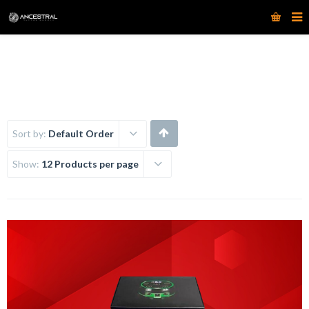
www.ancestraltattoosupply.com
Sort by:
Default Order
Show:
12 Products per page