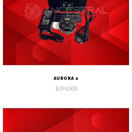
AURORA 2
$
294.000